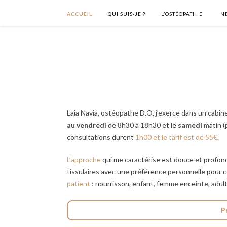
ACCUEIL
QUI SUIS-JE ?
L’OSTÉOPATHIE
IN
Laia Navia, ostéopathe D.O, j’exerce dans un cabin
au vendredi
de 8h30 à 18h30 et le
samedi
matin (
consultations durent
1h00 et le tarif est de 55€
.
L’approche
qui me caractérise est douce et profond
tissulaires avec une préférence personnelle pour 
patient
: nourrisson, enfant, femme enceinte, adulte
P