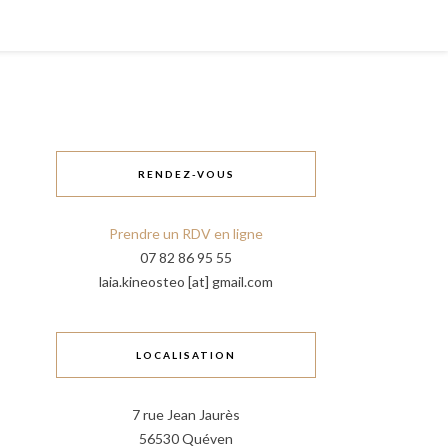
RENDEZ-VOUS
Prendre un RDV en ligne
07 82 86 95 55
laia.kineosteo [at] gmail.com
LOCALISATION
7 rue Jean Jaurès
56530 Quéven