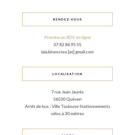
RENDEZ-VOUS
Prendre un RDV en ligne
07 82 86 95 55
laia.kineosteo [at] gmail.com
LOCALISATION
7 rue Jean Jaurès
56530 Quéven
Arrêt de bus : Ville Toulouse Stationnements
vélos à 30 mètres