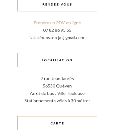
RENDEZ-VOUS
Prendre un RDV en ligne
07 82 86 95 55
laia.kineosteo [at] gmail.com
LOCALISATION
7 rue Jean Jaurès
56530 Quéven
Arrêt de bus : Ville Toulouse
Stationnements vélos à 30 mètres
CARTE